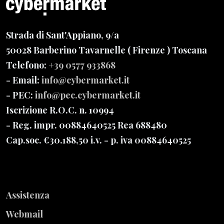
Strada di Sant'Appiano, 9/a
50028 Barberino Tavarnelle
( Firenze ) Toscana
Telefono:
+39 0577 933868
- Email:
info@cybermarket.it
- PEC:
info@pec.cybermarket.it
Iscrizione R.O.C. n. 10994
- Reg. impr. 00884640525 Rea 688480
Cap.soc. €30.188,50 i.v.
- p. iva 00884640525
Assistenza
Webmail