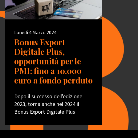
Lunedì 4 Marzo 2024
Bonus Export
Digitale Plus,
opportunità per le
PMI: fino a 10.000
euro a fondo perduto
Dopo il successo dell'edizione
2023, torna anche nel 2024 il
Bonus Export Digitale Plus