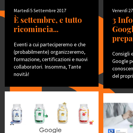
Martedì 5 Settembre 2017
Venerdì 2
È settembre, e tutto
3 Inf
ricomincia...
Googl
prepa
Eventi a cui parteciperemo e che
(probabilmente) organizzeremo,
Consigli 
formazione, certificazioni e nuovi
Google pe
collaboratori. Insomma, Tante
conoscen
novità!
del propr