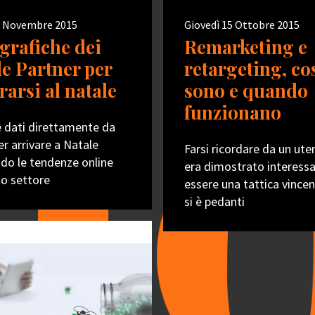
7 Novembre 2015
Giovedì 15 Ottobre 2015
ografiche dei
Remarketing e
e Partner per
retargeting, co
rarsi al natale
sono e quando
funzionano
e dati direttamente da
r arrivare a Natale
Farsi ricordare da un ute
do le tendenze online
era dimostrato interess
io settore
essere una tattica vince
si è pedanti