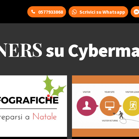
0577933868
Scrivici su Whatsapp
NERS
su Cyberma