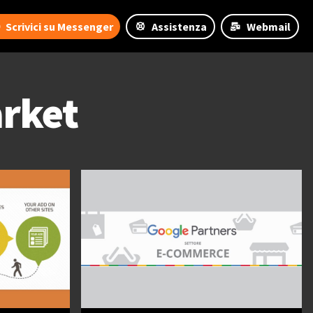
Scrivici su Messenger
Assistenza
Webmail
rket