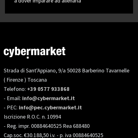
a dover imparare ad allenarla
Strada di Sant'Appiano, 9/a
50028 Barberino Tavarnelle
( Firenze ) Toscana
Telefono:
+39 0577 933868
- Email:
info@cybermarket.it
- PEC:
info@pec.cybermarket.it
Iscrizione R.O.C. n. 10994
- Reg. impr. 00884640525 Rea 688480
Cap.soc. €30.188,50 i.v.
- p. iva 00884640525