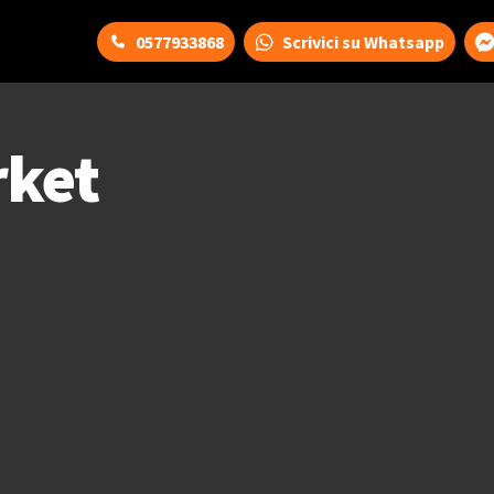
0577933868
Scrivici su Whatsapp
ket