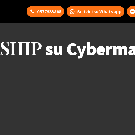
0577933868
Scrivici su Whatsapp
SHIP
su Cyberma