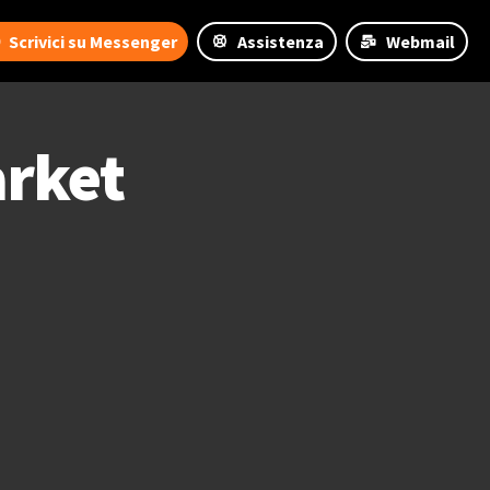
Scrivici su Messenger
Assistenza
Webmail
rket