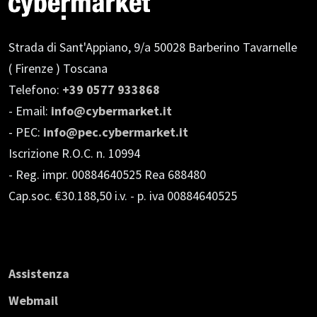
Strada di Sant'Appiano, 9/a
50028 Barberino Tavarnelle
( Firenze ) Toscana
Telefono:
+39 0577 933868
- Email:
info@cybermarket.it
- PEC:
info@pec.cybermarket.it
Iscrizione R.O.C. n. 10994
- Reg. impr. 00884640525 Rea 688480
Cap.soc. €30.188,50 i.v.
- p. iva 00884640525
Assistenza
Webmail