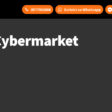
0577933868
Scrivici su Whatsapp
Cybermarket