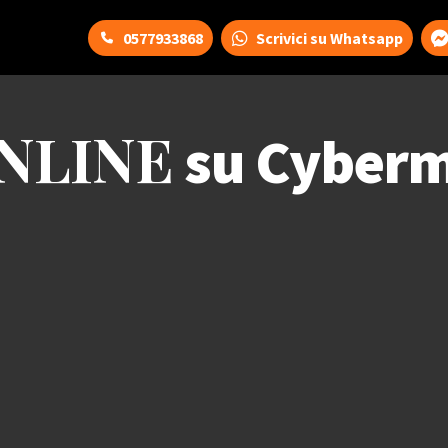
0577933868
Scrivici su Whatsapp
NLINE
su Cyberm