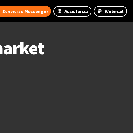
Scrivici su Messenger
Assistenza
Webmail
arket