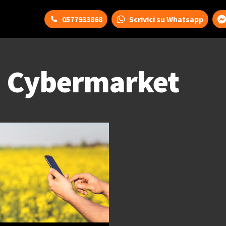
0577933868
Scrivici su Whatsapp
 Cybermarket