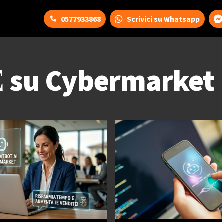
0577933868
Scrivici su Whatsapp
E
su Cybermarket