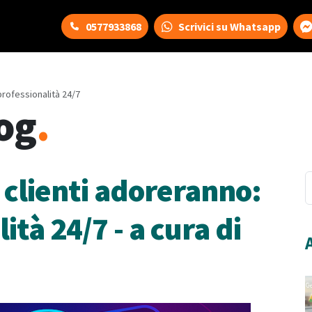
0577933868
Scrivici su Whatsapp
 professionalità 24/7
og
.
i clienti adoreranno:
ità 24/7 - a cura di