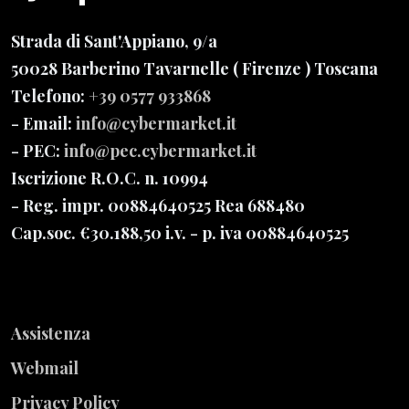
Strada di Sant'Appiano, 9/a
50028 Barberino Tavarnelle
( Firenze ) Toscana
Telefono:
+39 0577 933868
- Email:
info@cybermarket.it
- PEC:
info@pec.cybermarket.it
Iscrizione R.O.C. n. 10994
- Reg. impr. 00884640525 Rea 688480
Cap.soc. €30.188,50 i.v.
- p. iva 00884640525
Assistenza
Webmail
Privacy Policy