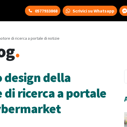
0577933868
Scrivici su Whatsapp
ore di ricerca a portale di notizie
og
.
 design della
i ricerca a portale
 Cybermarket