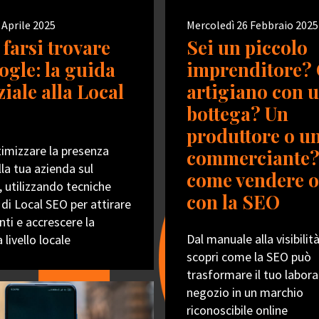
 Aprile 2025
Mercoledì 26 Febbraio 2025
farsi trovare
Sei un piccolo
ogle: la guida
imprenditore?
iale alla Local
artigiano con 
bottega? Un
produttore o u
imizzare la presenza
commerciante?
lla tua azienda sul
come vendere o
o, utilizzando tecniche
con la SEO
di Local SEO per attirare
nti e accrescere la
Dal manuale alla visibilità
a livello locale
scopri come la SEO può
trasformare il tuo labora
negozio in un marchio
riconoscibile online