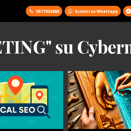
0577933868
Scrivici su Whatsapp
ING" su Cyber