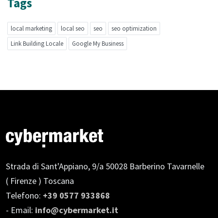
Tags
local marketing
local seo
seo
seo optimization
Link Building Locale
Google My Business
Strada di Sant'Appiano, 9/a
50028 Barberino Tavarnelle
( Firenze ) Toscana
Telefono:
+39 0577 933868
- Email:
info@cybermarket.it