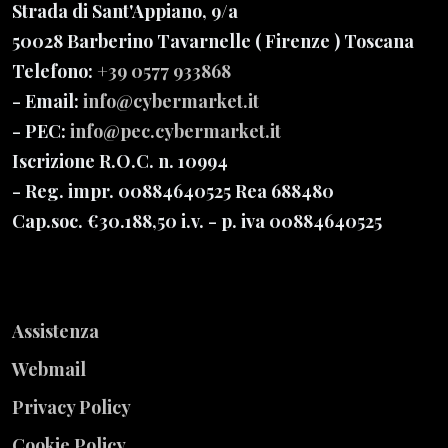
Strada di Sant'Appiano, 9/a
50028 Barberino Tavarnelle
( Firenze ) Toscana
Telefono:
+39 0577 933868
- Email:
info@cybermarket.it
- PEC:
info@pec.cybermarket.it
Iscrizione R.O.C. n. 10994
- Reg. impr. 00884640525 Rea 688480
Cap.soc. €30.188,50 i.v.
- p. iva 00884640525
Assistenza
Webmail
Privacy Policy
Cookie Policy