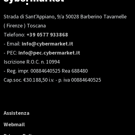
Strada di Sant'Appiano, 9/a
50028 Barberino Tavarnelle
( Firenze ) Toscana
Telefono:
+39 0577 933868
- Email:
info@cybermarket.it
- PEC:
info@pec.cybermarket.it
Iscrizione R.O.C. n. 10994
- Reg. impr. 00884640525 Rea 688480
Cap.soc. €30.188,50 i.v.
- p. iva 00884640525
Assistenza
Webmail