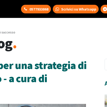
0577933868
Scrivici su Whatsapp
di successo
og
.
per una strategia di
- a cura di