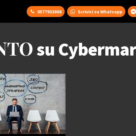
0577933868
Scrivici su Whatsapp
NTO
su Cybermar