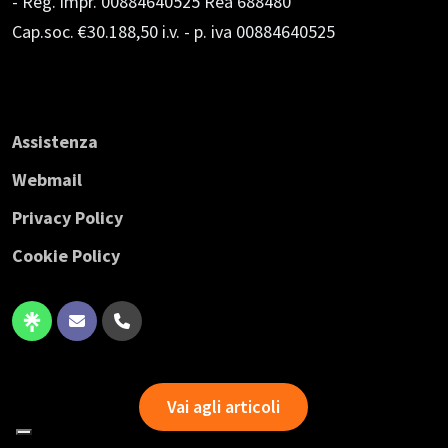
- Reg. impr. 00884640525 Rea 688480
Cap.soc. €30.188,50 i.v.
- p. iva 00884640525
Assistenza
Webmail
Privacy Policy
Cookie Policy
Vai agli articoli