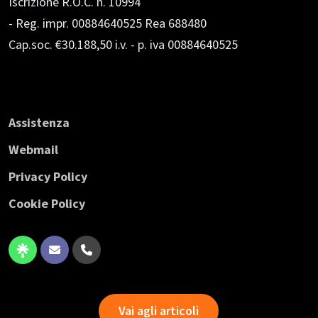
Iscrizione R.O.C. n. 10994
- Reg. impr. 00884640525 Rea 688480
Cap.soc. €30.188,50 i.v.
- p. iva 00884640525
Assistenza
Webmail
Privacy Policy
Cookie Policy
Vai agli articoli