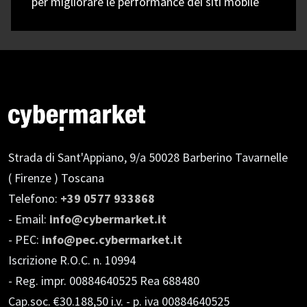
per migliorare le performance dei siti mobile
Strada di Sant'Appiano, 9/a
50028 Barberino Tavarnelle
( Firenze ) Toscana
Telefono:
+39 0577 933868
- Email:
info@cybermarket.it
- PEC:
info@pec.cybermarket.it
Iscrizione R.O.C. n. 10994
- Reg. impr. 00884640525 Rea 688480
Cap.soc. €30.188,50 i.v.
- p. iva 00884640525