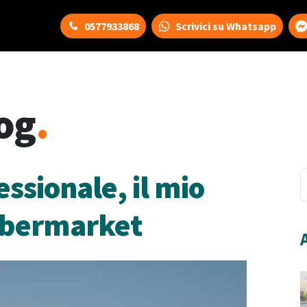
0577933868
Scrivici su Whatsapp
og
.
ssionale, il mio
Cybermarket