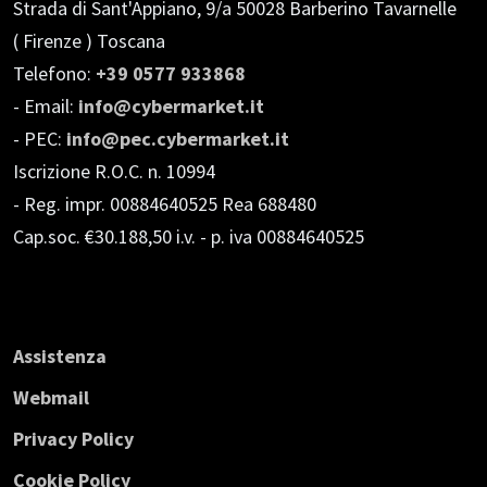
Strada di Sant'Appiano, 9/a
50028 Barberino Tavarnelle
( Firenze ) Toscana
Telefono:
+39 0577 933868
- Email:
info@cybermarket.it
- PEC:
info@pec.cybermarket.it
Iscrizione R.O.C. n. 10994
- Reg. impr. 00884640525 Rea 688480
Cap.soc. €30.188,50 i.v.
- p. iva 00884640525
Assistenza
Webmail
Privacy Policy
Cookie Policy