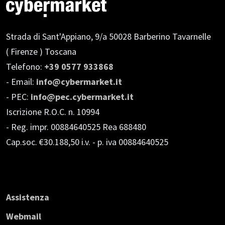
Strada di Sant'Appiano, 9/a
50028 Barberino Tavarnelle
( Firenze ) Toscana
Telefono:
+39 0577 933868
- Email:
info@cybermarket.it
- PEC:
info@pec.cybermarket.it
Iscrizione R.O.C. n. 10994
- Reg. impr. 00884640525 Rea 688480
Cap.soc. €30.188,50 i.v.
- p. iva 00884640525
Assistenza
Webmail