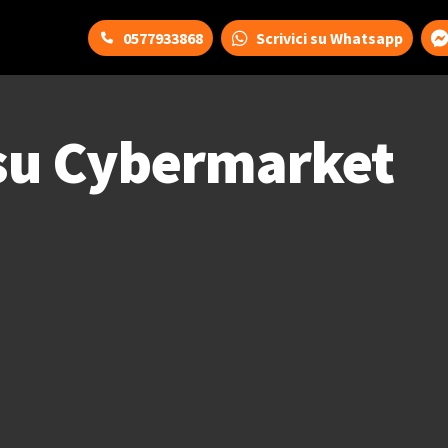
0577933868
Scrivici su Whatsapp
su Cybermarket