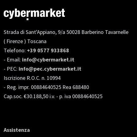
Strada di Sant'Appiano, 9/a
50028 Barberino Tavarnelle
( Firenze ) Toscana
Telefono:
+39 0577 933868
- Email:
info@cybermarket.it
- PEC:
info@pec.cybermarket.it
Iscrizione R.O.C. n. 10994
- Reg. impr. 00884640525 Rea 688480
Cap.soc. €30.188,50 i.v.
- p. iva 00884640525
Assistenza