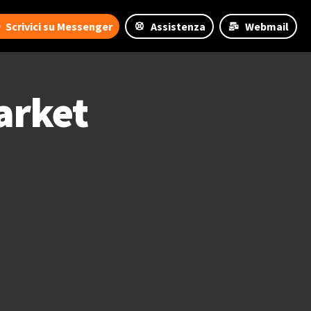
Scrivici su Messenger
Assistenza
Webmail
arket