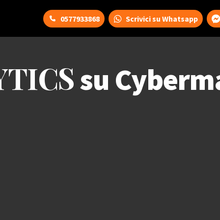
0577933868
Scrivici su Whatsapp
YTICS
su Cyberm