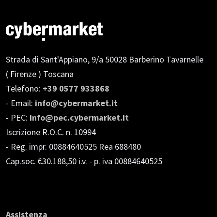
Strada di Sant'Appiano, 9/a
50028 Barberino Tavarnelle
( Firenze ) Toscana
Telefono:
+39 0577 933868
- Email:
info@cybermarket.it
- PEC:
info@pec.cybermarket.it
Iscrizione R.O.C. n. 10994
- Reg. impr. 00884640525 Rea 688480
Cap.soc. €30.188,50 i.v.
- p. iva 00884640525
Assistenza