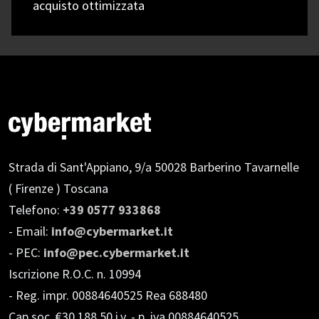
acquisto ottimizzata
Strada di Sant'Appiano, 9/a
50028 Barberino Tavarnelle
( Firenze ) Toscana
Telefono:
+39 0577 933868
- Email:
info@cybermarket.it
- PEC:
info@pec.cybermarket.it
Iscrizione R.O.C. n. 10994
- Reg. impr. 00884640525 Rea 688480
Cap.soc. €30.188,50 i.v.
- p. iva 00884640525