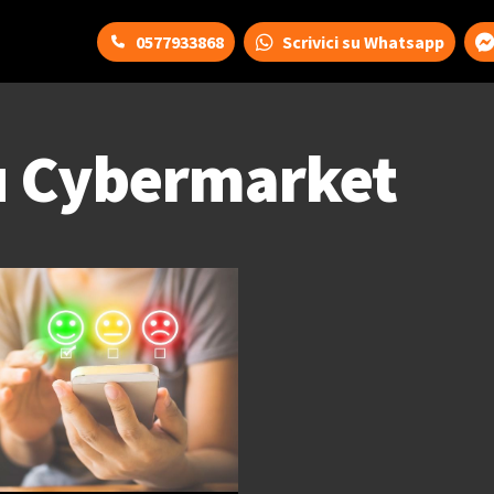
0577933868
Scrivici su Whatsapp
 Cybermarket