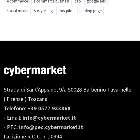
e commerce
e commerce business
seo
google ads
social media
storytelling
trustpilot
landing page
Strada di Sant'Appiano, 9/a
50028 Barberino Tavarnelle
( Firenze ) Toscana
Telefono:
+39 0577 933868
- Email:
info@cybermarket.it
- PEC:
info@pec.cybermarket.it
Iscrizione R.O.C. n. 10994