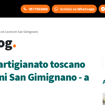
0577933868
Scrivici su Whatsapp
 con Leoncini San Gimignano
og
.
artigianato toscano
ni San Gimignano - a