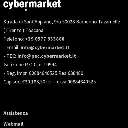
Strada di Sant'Appiano, 9/a
50028 Barberino Tavarnelle
( Firenze ) Toscana
Telefono:
+39 0577 933868
- Email:
info@cybermarket.it
- PEC:
info@pec.cybermarket.it
Iscrizione R.O.C. n. 10994
- Reg. impr. 00884640525 Rea 688480
Cap.soc. €30.188,50 i.v.
- p. iva 00884640525
Assistenza
Webmail