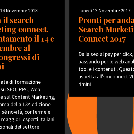
 14 Novembre 2018
Lunedì 13 Novembre 2017
 il search
Pronti per anda
ting connect.
Search Market
tamento il 14 e
Connect 2017
cembre al
Dalla seo al pay per click,
ongressi di
passando per le web analy
i
tool e i contenuti. Questo
aspetta all'smconnect 2
nate di formazione
rimini
 su SEO, PPC, Web
 e sul Content Marketing,
mma della 13^ edizione
 sé novità, conferme e
 maggiori esperti italiani
zionali del settore