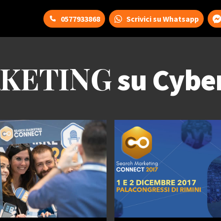
0577933868
Scrivici su Whatsapp
KETING
su Cybe