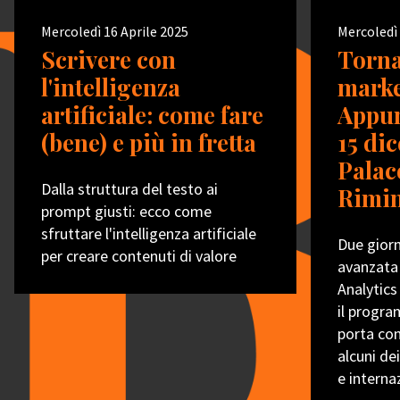
Mercoledì 16 Aprile 2025
Mercoledì
Scrivere con
Torna
l'intelligenza
marke
artificiale: come fare
Appun
(bene) e più in fretta
15 di
Palac
Dalla struttura del testo ai
Rimin
prompt giusti: ecco come
sfruttare l'intelligenza artificiale
Due gior
per creare contenuti di valore
avanzata
Analytics
il progra
porta con
alcuni dei
e interna