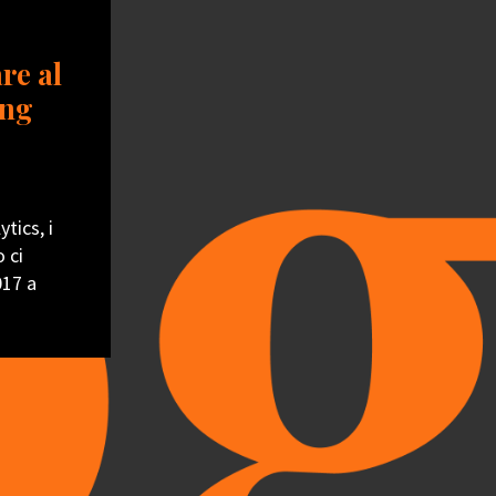
re al
ing
tics, i
 ci
017 a