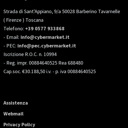
Strada di Sant'Appiano, 9/a
50028 Barberino Tavarnelle
( Firenze ) Toscana
Telefono:
+39 0577 933868
- Email:
info@cybermarket.it
- PEC:
info@pec.cybermarket.it
Iscrizione R.O.C. n. 10994
- Reg. impr. 00884640525 Rea 688480
Cap.soc. €30.188,50 i.v.
- p. iva 00884640525
Assistenza
Webmail
Privacy Policy