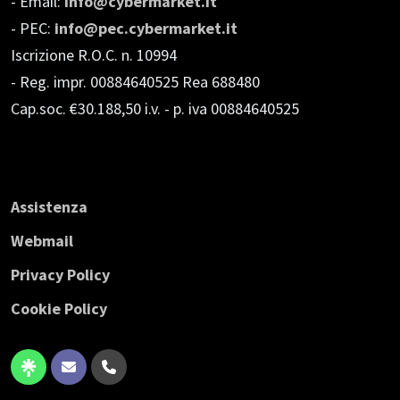
- Email:
info@cybermarket.it
- PEC:
info@pec.cybermarket.it
Iscrizione R.O.C. n. 10994
- Reg. impr. 00884640525 Rea 688480
Cap.soc. €30.188,50 i.v.
- p. iva 00884640525
Assistenza
Webmail
Privacy Policy
Cookie Policy