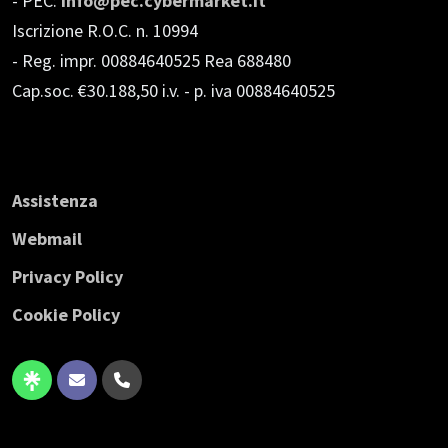
- PEC:
info@pec.cybermarket.it
Iscrizione R.O.C. n. 10994
- Reg. impr. 00884640525 Rea 688480
Cap.soc. €30.188,50 i.v.
- p. iva 00884640525
Assistenza
Webmail
Privacy Policy
Cookie Policy