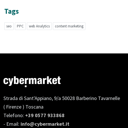
Tags
seo
PPC
web Analytics
content marketing
Strada di Sant'Appiano, 9/a
50028 Barberino Tavarnelle
( Firenze ) Toscana
Telefono:
+39 0577 933868
- Email:
info@cybermarket.it