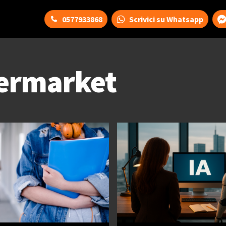
0577933868
Scrivici su Whatsapp
ermarket