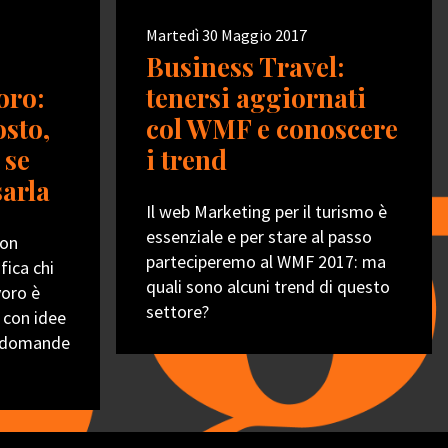
Martedì 30 Maggio 2017
Business Travel:
voro:
tenersi aggiornati
osto,
col WMF e conoscere
 se
i trend
sarla
Il web Marketing per il turismo è
essenziale e per stare al passo
non
parteciperemo al WMF 2017: ma
fica chi
quali sono alcuni trend di questo
voro è
settore?
a con idee
 e domande