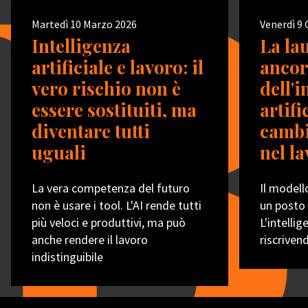
Martedì 10 Marzo 2026
Venerdì 9
Intelligenza
La la
artificiale e lavoro: il
ancor
vero rischio non è
dell'i
essere sostituiti, ma
artifi
diventare tutti
cambi
uguali
nel l
La vera competenza del futuro
Il modello
non è usare i tool. L'AI rende tutti
un posto 
più veloci e produttivi, ma può
L'intellig
anche rendere il lavoro
riscriven
indistinguibile