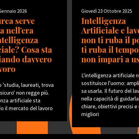
 Gennaio 2026
Giovedì 23 Ottobre 2025
urea serve
Intelligenza
a nell'era
Artificiale e la
ntelligenza
non ti ruba il p
ciale? Cosa sta
ti ruba il tempo
ando davvero
non impari a u
avoro
L'intelligenza artificiale 
sostituisce l'uomo: ampli
 'studia, laureati, trova
sa usarla. Il futuro del la
sicuro' non regge più.
nella capacità di guidarl
enza artificiale sta
chiare, obiettivi precisi
do il mercato del lavoro
migliori