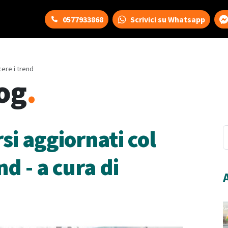
0577933868
Scrivici su Whatsapp
ere i trend
og
.
si aggiornati col
d - a cura di