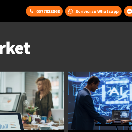
0577933868
Scrivici su Whatsapp
rket