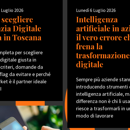
 Luglio 2026
Lunedì 6 Luglio 2026
scegliere
Intelligenza
nzia Digitale
artificiale in a
a in Toscana
il vero errore c
frena la
pleta per scegliere
trasformazione
digitale giusta in
digitale
 criteri, domande da
 flag da evitare e perché
Sempre più aziende stan
et è il partner ideale
introducendo strumenti 
I
intelligenza artificiale, m
differenza non è chi li usa
riesce a trasformarli in 
modo di lavorare