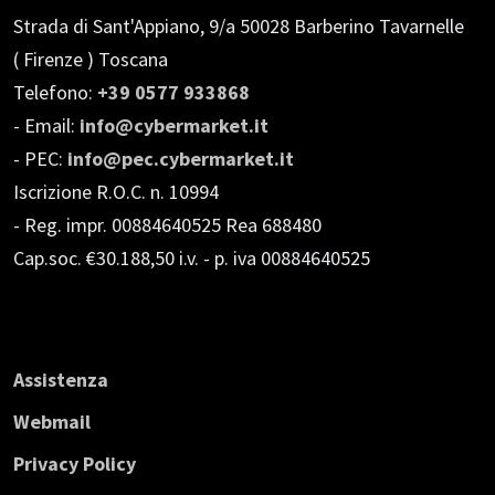
Strada di Sant'Appiano, 9/a
50028 Barberino Tavarnelle
( Firenze ) Toscana
Telefono:
+39 0577 933868
- Email:
info@cybermarket.it
- PEC:
info@pec.cybermarket.it
Iscrizione R.O.C. n. 10994
- Reg. impr. 00884640525 Rea 688480
Cap.soc. €30.188,50 i.v.
- p. iva 00884640525
Assistenza
Webmail
Privacy Policy