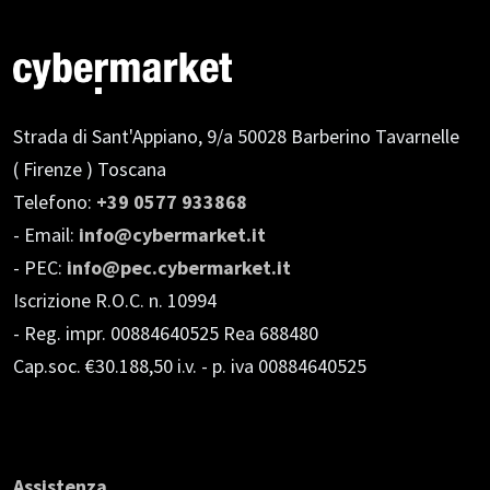
Strada di Sant'Appiano, 9/a
50028 Barberino Tavarnelle
( Firenze ) Toscana
Telefono:
+39 0577 933868
- Email:
info@cybermarket.it
- PEC:
info@pec.cybermarket.it
Iscrizione R.O.C. n. 10994
- Reg. impr. 00884640525 Rea 688480
Cap.soc. €30.188,50 i.v.
- p. iva 00884640525
Assistenza