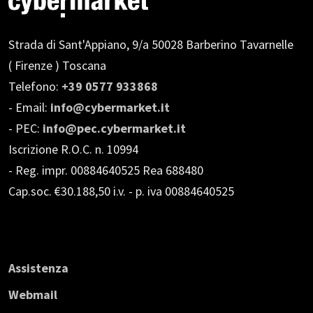
Strada di Sant'Appiano, 9/a
50028 Barberino Tavarnelle
( Firenze ) Toscana
Telefono:
+39 0577 933868
- Email:
info@cybermarket.it
- PEC:
info@pec.cybermarket.it
Iscrizione R.O.C. n. 10994
- Reg. impr. 00884640525 Rea 688480
Cap.soc. €30.188,50 i.v.
- p. iva 00884640525
Assistenza
Webmail