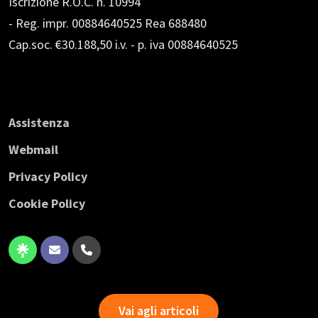
Iscrizione R.O.C. n. 10994
- Reg. impr. 00884640525 Rea 688480
Cap.soc. €30.188,50 i.v.
- p. iva 00884640525
Assistenza
Webmail
Privacy Policy
Cookie Policy
Vai agli articoli