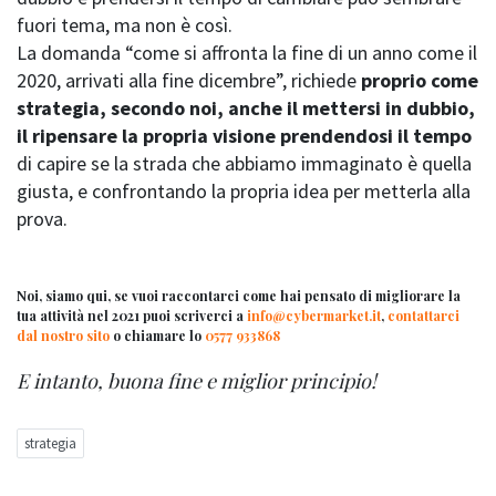
fuori tema, ma non è così.
La domanda “come si affronta la fine di un anno come il
2020, arrivati alla fine dicembre”, richiede
proprio come
strategia, secondo noi, anche il mettersi in dubbio,
il ripensare la propria visione prendendosi il tempo
di capire se la strada che abbiamo immaginato è quella
giusta, e confrontando la propria idea per metterla alla
prova.
Noi, siamo qui, se vuoi raccontarci come hai pensato di migliorare la
tua attività nel 2021 puoi scriverci a
info@cybermarket.it
,
contattarci
dal nostro sito
o chiamare lo
0577 933868
E intanto, buona fine e miglior principio!
strategia