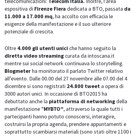
telecomunicazioni:
Telecom Italia.
Inoltre, l’area
espositiva di
Firenze Fiera
dedicata a BTO, passata
da
11.000 a 17.000 mq
, ha accolto con efficacia le
esigenze della manifestazione e il suo ulteriore
potenziale di crescita.
Oltre
4.000 gli utenti unici
che hanno seguito la
diretta video streaming
curata da intoscana.it
mentre sui social network continuava lo storytelling.
Blogmeter
ha monitorato il parlato Twitter relativo
all’evento. Dalle 00.00 del 27 novembre alle 07.00 del 4
dicembre si sono registrati
24.800 tweet
a opera di
3000 autori unici. In occasione di BTO2015 ha
debuttato anche la
piattaforma di networking
della
manifestazione “
MYBTO”
, attraverso la quale tutti i
partecipanti hanno potuto conoscersi, interagire,
costruirsi la propria agenda, prendere appuntamenti e
soprattutto scambiarsi materiali (sono stati oltre 1100 i