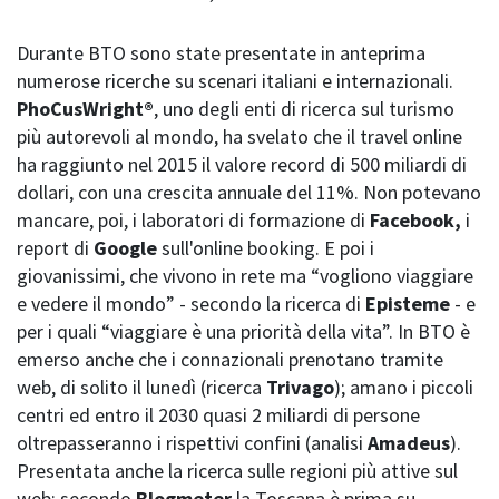
Durante BTO sono state presentate in anteprima
numerose ricerche su scenari italiani e internazionali.
PhoCusWright®
, uno degli enti di ricerca sul turismo
più autorevoli al mondo, ha svelato che il travel online
ha raggiunto nel 2015 il valore record di 500 miliardi di
dollari, con una crescita annuale del 11%. Non potevano
mancare, poi, i laboratori di formazione di
Facebook,
i
report di
Google
sull'online booking. E poi i
giovanissimi, che vivono in rete ma “vogliono viaggiare
e vedere il mondo” - secondo la ricerca di
Episteme
- e
per i quali “viaggiare è una priorità della vita”. In BTO è
emerso anche che i connazionali prenotano tramite
web, di solito il lunedì (ricerca
Trivago
); amano i piccoli
centri ed entro il 2030 quasi 2 miliardi di persone
oltrepasseranno i rispettivi confini (analisi
Amadeus
).
Presentata anche la ricerca sulle regioni più attive sul
web: secondo
Blogmeter
la Toscana è prima su