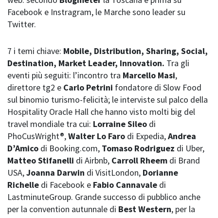
Facebook e Instragram, le Marche sono leader su
Twitter.
7 i temi chiave:
Mobile, Distribution, Sharing, Social,
Destination, Market Leader, Innovation.
Tra gli
eventi più seguiti: l’incontro tra
Marcello Masi
,
direttore tg2 e
Carlo Petrini
fondatore di Slow Food
sul binomio turismo-felicità; le interviste sul palco della
Hospitality Oracle Hall che hanno visto molti big del
travel mondiale tra cui:
Lorraine Sileo
di
PhoCusWright®,
Walter Lo Faro
di Expedia,
Andrea
D’Amico
di Booking.com,
Tomaso
Rodriguez
di Uber,
Matteo Stifanelli
di Airbnb,
Carroll Rheem
di Brand
USA,
Joanna Darwin
di VisitLondon,
Dorianne
Richelle
di Facebook e
Fabio Cannavale
di
LastminuteGroup. Grande successo di pubblico anche
per la convention autunnale di
Best Western
, per la