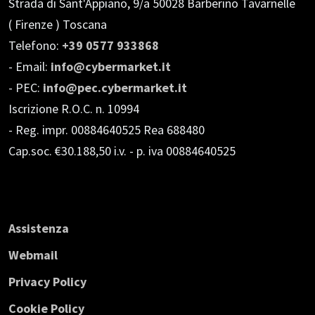
Strada di Sant'Appiano, 9/a
50028 Barberino Tavarnelle
( Firenze ) Toscana
Telefono:
+39 0577 933868
- Email:
info@cybermarket.it
- PEC:
info@pec.cybermarket.it
Iscrizione R.O.C. n. 10994
- Reg. impr. 00884640525 Rea 688480
Cap.soc. €30.188,50 i.v.
- p. iva 00884640525
Assistenza
Webmail
Privacy Policy
Cookie Policy